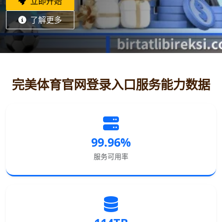
立即开始
了解更多
完美体育官网登录入口服务能力数据
99.96%
服务可用率