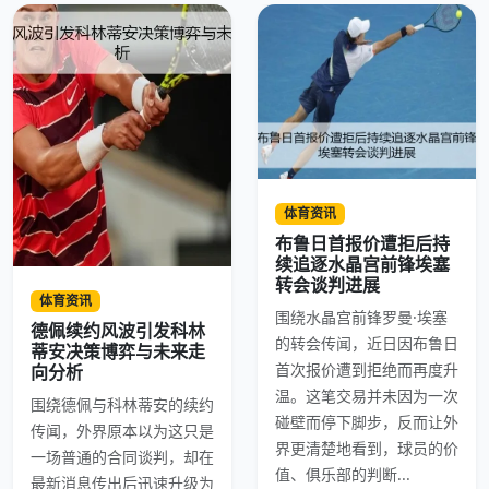
体育资讯
布鲁日首报价遭拒后持
续追逐水晶宫前锋埃塞
转会谈判进展
体育资讯
围绕水晶宫前锋罗曼·埃塞
德佩续约风波引发科林
的转会传闻，近日因布鲁日
蒂安决策博弈与未来走
首次报价遭到拒绝而再度升
向分析
温。这笔交易并未因为一次
围绕德佩与科林蒂安的续约
碰壁而停下脚步，反而让外
传闻，外界原本以为这只是
界更清楚地看到，球员的价
一场普通的合同谈判，却在
值、俱乐部的判断...
最新消息传出后迅速升级为