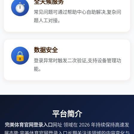
全天候服务
⏱️
常见问题可通过帮助中心自助解决,复杂问
题人工对接。
数据安全
🔒
登录异常时触发二次验证,支持设备管理功
能。
平台简介
完美体育官网登录入口
网址 领域在 2026 年持续保持高速发
展态势,完美体育官网登录入口长期关注该领域的内容变化与