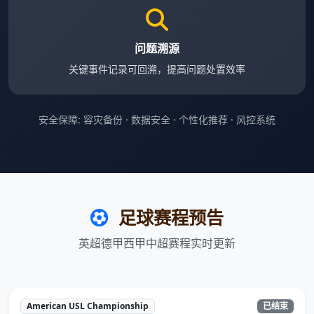
问题溯源
关键事件记录可回溯，提高问题处置效率
安全保障: 容灾备份 · 数据安全 · 个性化推荐 · 风控系统
足球赛程预告
英超德甲西甲中超赛程实时更新
American USL Championship
已结束