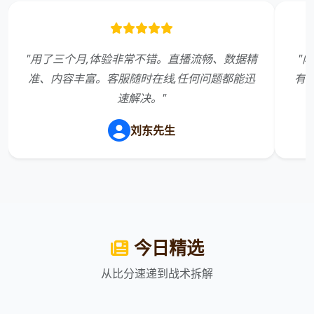
"用了三个月,体验非常不错。直播流畅、数据精
"
准、内容丰富。客服随时在线,任何问题都能迅
有
速解决。"
刘东先生
今日精选
从比分速递到战术拆解