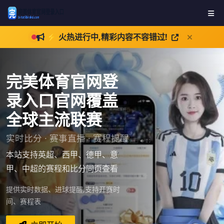
⚡ 火热进行中,精彩内容不容错过!
完美体育官网登
录入口官网覆盖
全球主流联赛
实时比分 · 赛事直播 · 赛程提醒
本站支持英超、西甲、德甲、意
甲、中超的赛程和比分同页查看
提供实时数据、进球提醒,支持开赛时
间、赛程表