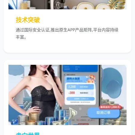
技术突破
通过国际安全认证,推出原生APP产品矩阵,平台内容持续
丰富。