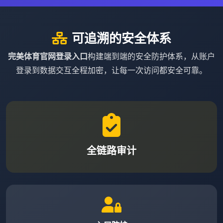
可追溯的安全体系
完美体育官网登录入口
构建端到端的安全防护体系，从账户
登录到数据交互全程加密，让每一次访问都安全可靠。
全链路审计