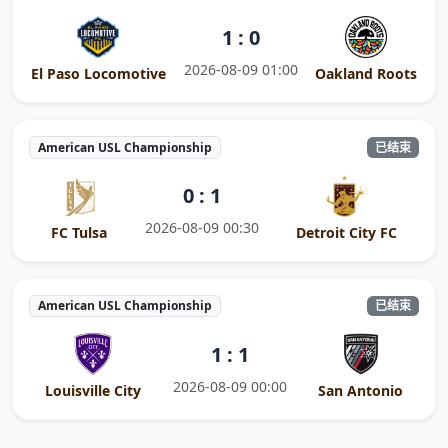
1 : 0
2026-08-09 01:00
El Paso Locomotive
Oakland Roots
American USL Championship
已结束
0 : 1
2026-08-09 00:30
FC Tulsa
Detroit City FC
American USL Championship
已结束
1 : 1
2026-08-09 00:00
Louisville City
San Antonio