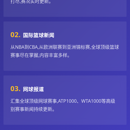
打尽,赛况实时更新。
02.
国际篮球新闻
从NBA到CBA,从欧洲联赛到亚洲锦标赛,全球顶级篮球
赛事尽在掌握,内容丰富多样。
03.
网球报道
汇集全球顶级网球赛事,ATP1000、WTA1000等高级
别赛事新闻持续更新。