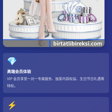
💎
高端会员体验
VIP 会员享受一对一专属服务、独家内容权益、生日节日礼遇等
特权。
⚡