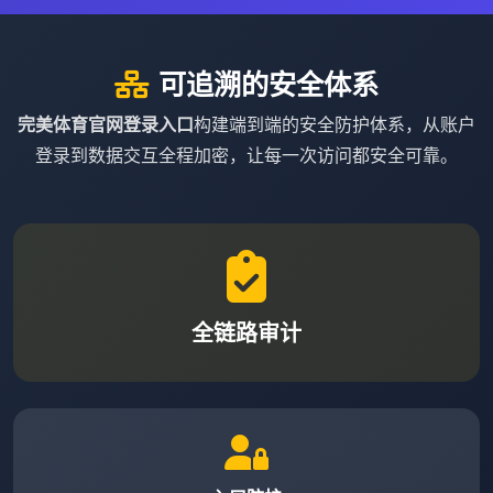
可追溯的安全体系
完美体育官网登录入口
构建端到端的安全防护体系，从账户
登录到数据交互全程加密，让每一次访问都安全可靠。
全链路审计