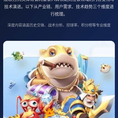
技术演进。以下从产业链、用户需求、技术趋势三个维度进
行梳理。
深度内容涵盖历史交锋、战术分析、控球率、积分榜等专业维度