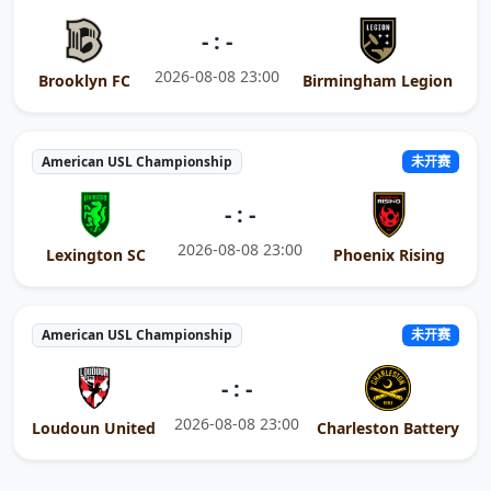
- : -
2026-08-08 23:00
Brooklyn FC
Birmingham Legion
American USL Championship
未开赛
- : -
2026-08-08 23:00
Lexington SC
Phoenix Rising
American USL Championship
未开赛
- : -
2026-08-08 23:00
Loudoun United
Charleston Battery