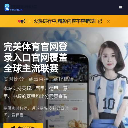
⚡ 火热进行中,精彩内容不容错过!
完美体育官网登
录入口官网覆盖
全球主流联赛
实时比分 · 赛事直播 · 赛程提醒
本站支持英超、西甲、德甲、意
甲、中超的赛程和比分同页查看
提供实时数据、进球提醒,支持开赛时
间、赛程表