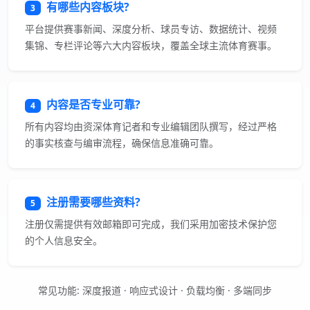
有哪些内容板块?
3
平台提供赛事新闻、深度分析、球员专访、数据统计、视频
集锦、专栏评论等六大内容板块，覆盖全球主流体育赛事。
内容是否专业可靠?
4
所有内容均由资深体育记者和专业编辑团队撰写，经过严格
的事实核查与编审流程，确保信息准确可靠。
注册需要哪些资料?
5
注册仅需提供有效邮箱即可完成，我们采用加密技术保护您
的个人信息安全。
常见功能: 深度报道 · 响应式设计 · 负载均衡 · 多端同步