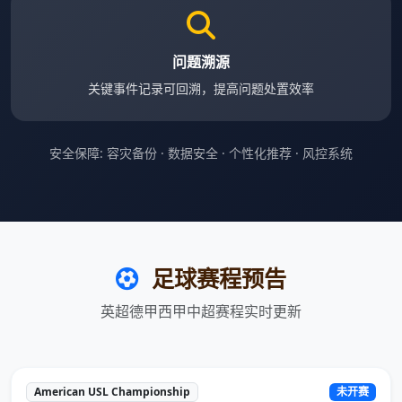
问题溯源
关键事件记录可回溯，提高问题处置效率
安全保障: 容灾备份 · 数据安全 · 个性化推荐 · 风控系统
足球赛程预告
英超德甲西甲中超赛程实时更新
American USL Championship
未开赛