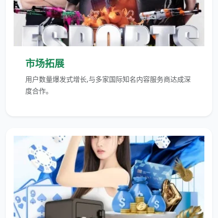
市场拓展
用户数量爆发式增长,与多家国际知名内容服务商达成深
度合作。