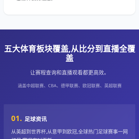
五大体育板块覆盖,从比分到直播全覆
盖
让赛程查询和直播观看都更高效。
涵盖中超联赛、CBA、德甲联赛、欧冠联赛、英超联赛
01.
足球资讯
从英超到世界杯,从意甲到欧冠,全球热门足球赛事一网